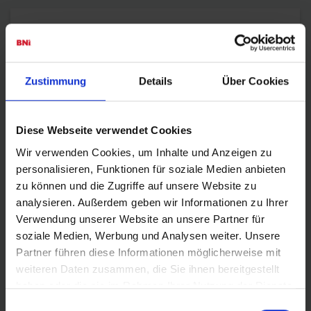
Links
Termine
Zustimmung
Details
Über Cookies
Mitglied finden
Chapter im Aufbau
Diese Webseite verwendet Cookies
Wir verwenden Cookies, um Inhalte und Anzeigen zu
Erfahrungen
personalisieren, Funktionen für soziale Medien anbieten
FAQ
zu können und die Zugriffe auf unsere Website zu
analysieren. Außerdem geben wir Informationen zu Ihrer
Datenschutzerklärung
Verwendung unserer Website an unsere Partner für
soziale Medien, Werbung und Analysen weiter. Unsere
Impressum
Partner führen diese Informationen möglicherweise mit
weiteren Daten zusammen, die Sie ihnen bereitgestellt
haben oder die sie im Rahmen Ihrer Nutzung der Dienste
gesammelt haben.
Einwilligungsauswahl